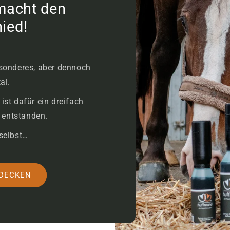
macht den
ied!
esonderes, aber dennoch
al.
ist dafür ein dreifach
 entstanden.
selbst…
DECKEN