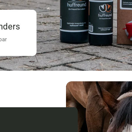
nders
bar